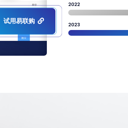
2022
试用易联购
2023