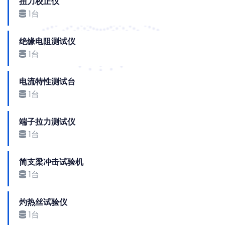
扭力校正仪
1台
绝缘电阻测试仪
1台
电流特性测试台
1台
端子拉力测试仪
1台
简支梁冲击试验机
1台
灼热丝试验仪
1台