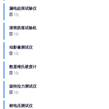
漏电起痕试验仪
1台
滚筒跌落试验机
1台
动影像测试仪
1台
数显维氏硬度计
1台
旋转拉力测试仪
1台
耐电压测试仪