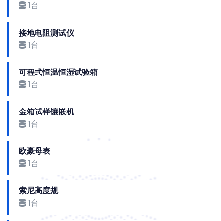
1台
接地电阻测试仪
1台
可程式恒温恒湿试验箱
1台
金箱试样镶嵌机
1台
欧豪母表
1台
索尼高度规
1台