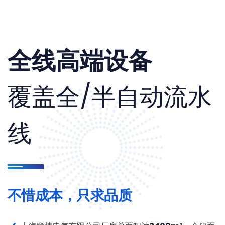
全线高端设备
覆盖全/半自动流水
线
不惜成本，只求品质