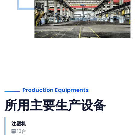
Production Equipments
所用主要生产设备
注塑机
13台